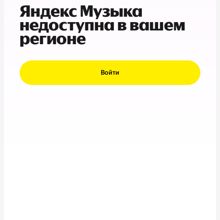
Яндекс Музыка
недоступна в вашем
регионе
Войти