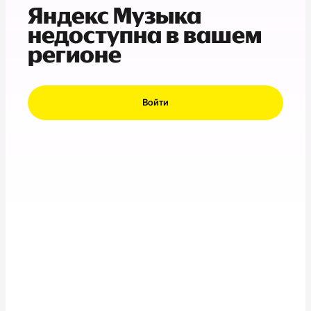
Яндекс Музыка
недоступна в вашем
регионе
Войти