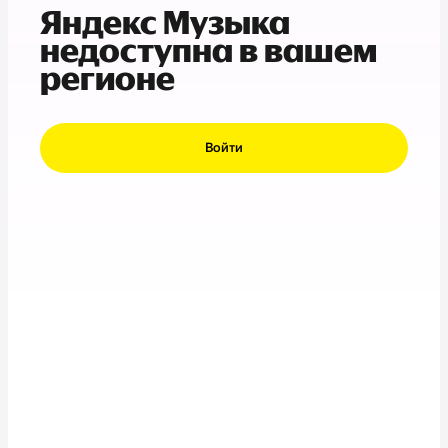
Яндекс Музыка
недоступна в вашем
регионе
Войти