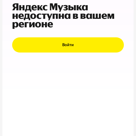
Яндекс Музыка
недоступна в вашем
регионе
Войти