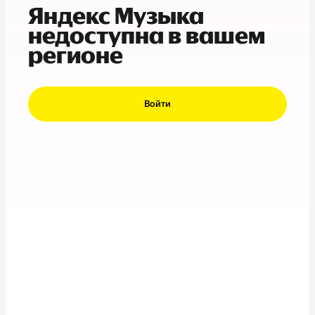
Яндекс Музыка
недоступна в вашем
регионе
Войти