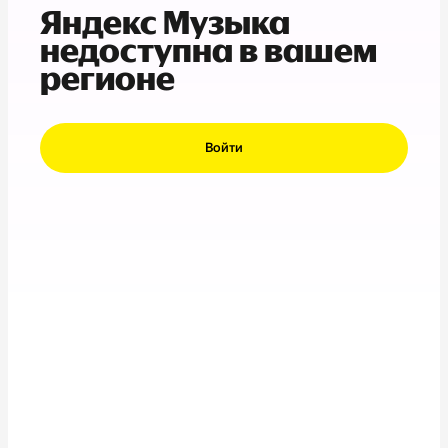
Яндекс Музыка
недоступна в вашем
регионе
Войти