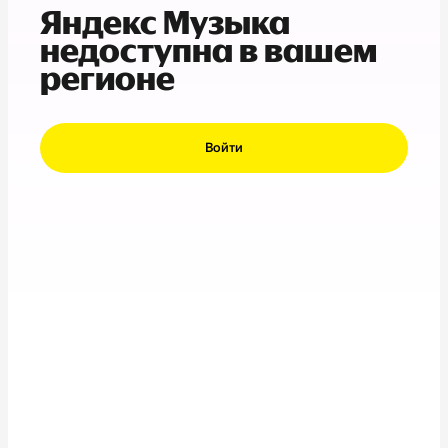
Яндекс Музыка
недоступна в вашем
регионе
Войти