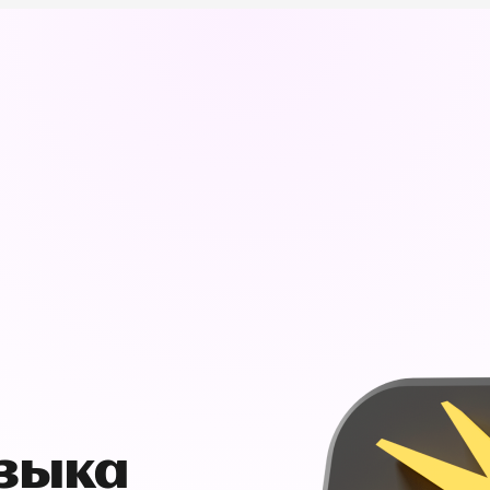
узыка