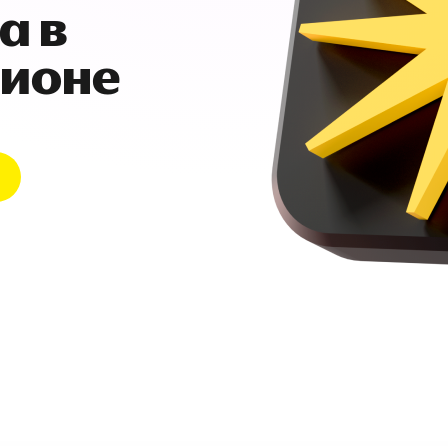
а в
гионе