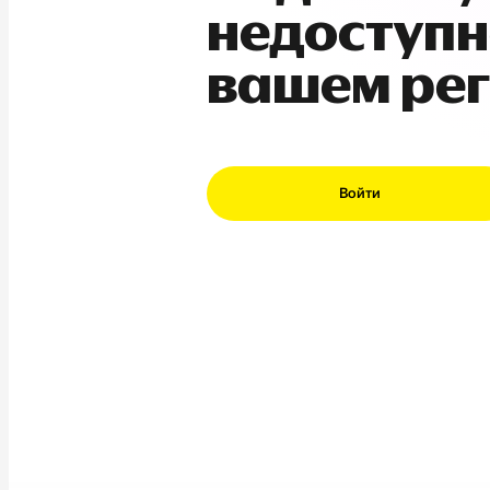
недоступн
вашем ре
Войти