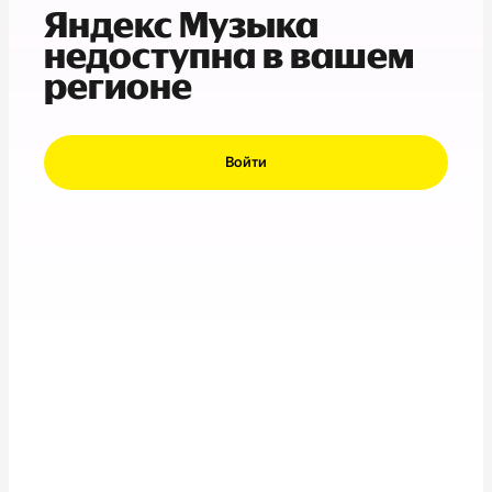
Яндекс Музыка
недоступна в вашем
регионе
Войти