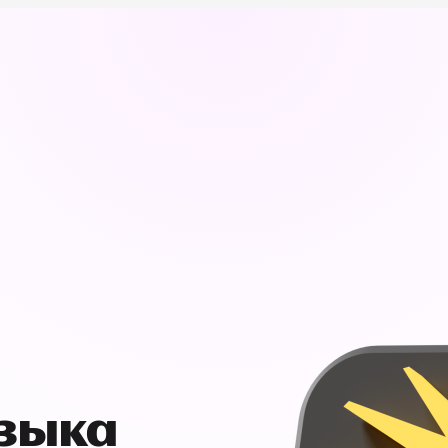
узыка