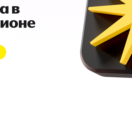
а в
гионе