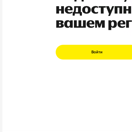
недоступн
вашем ре
Войти