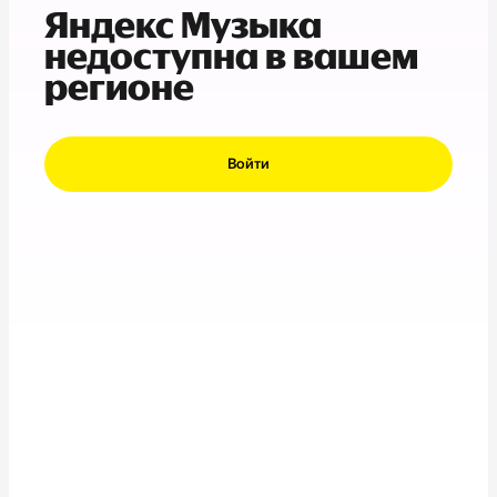
Яндекс Музыка
недоступна в вашем
регионе
Войти