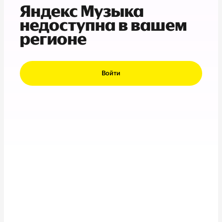
Яндекс Музыка
недоступна в вашем
регионе
Войти