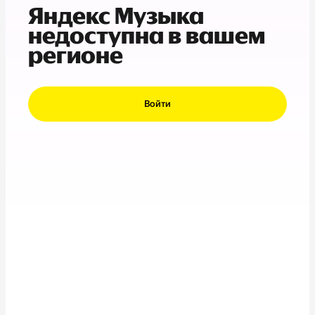
Яндекс Музыка
недоступна в вашем
регионе
Войти