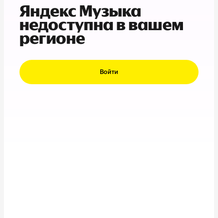
Яндекс Музыка
недоступна в вашем
регионе
Войти