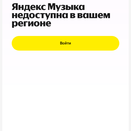
Яндекс Музыка
недоступна в вашем
регионе
Войти