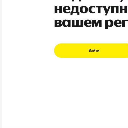
недоступн
вашем ре
Войти