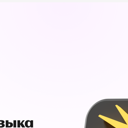
узыка