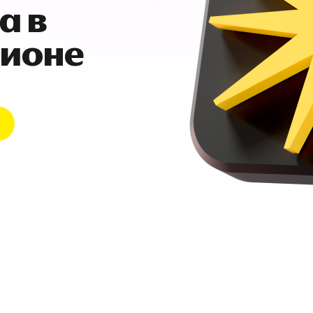
а в
гионе