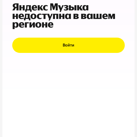
Яндекс Музыка
недоступна в вашем
регионе
Войти