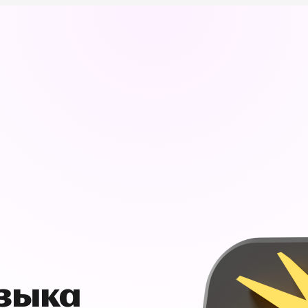
узыка