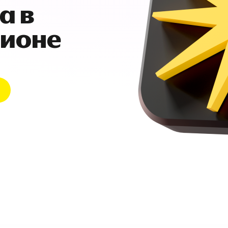
а в
гионе