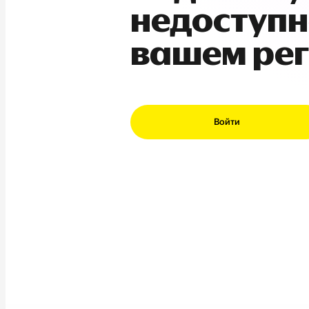
недоступн
вашем ре
Войти