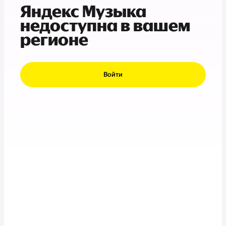
Яндекс Музыка
недоступна в вашем
регионе
Войти