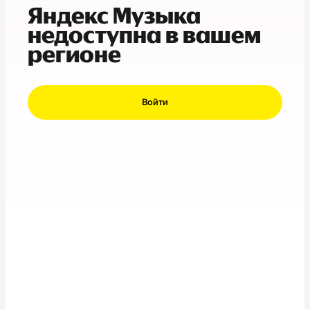
Яндекс Музыка
недоступна в вашем
регионе
Войти