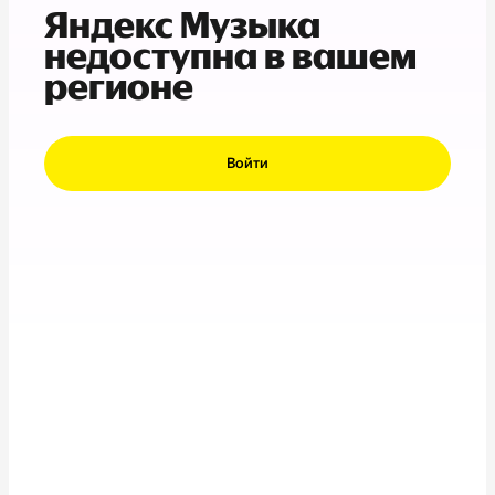
Яндекс Музыка
недоступна в вашем
регионе
Войти