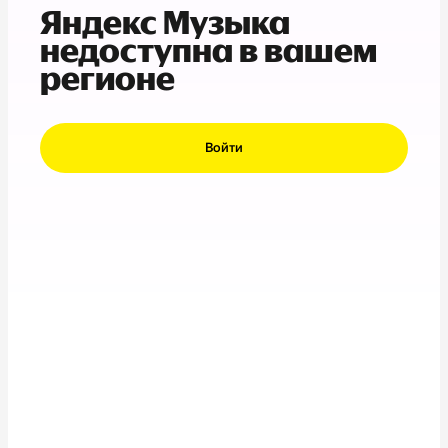
Яндекс Музыка
недоступна в вашем
регионе
Войти