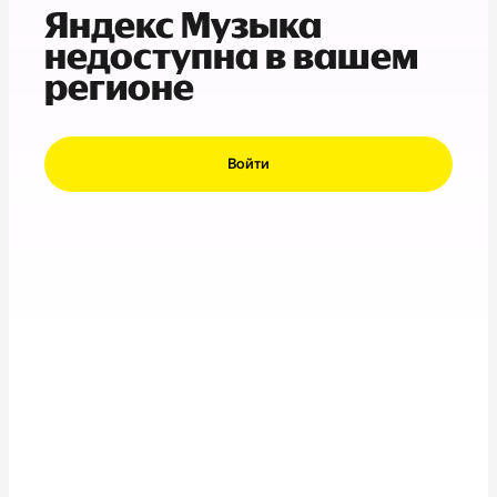
Яндекс Музыка
недоступна в вашем
регионе
Войти