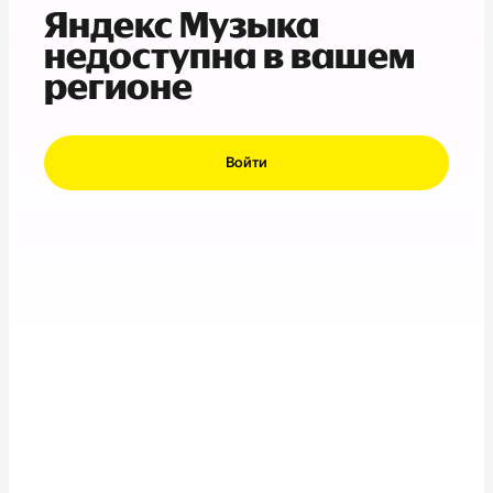
Яндекс Музыка
недоступна в вашем
регионе
Войти