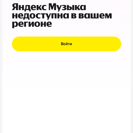
Яндекс Музыка
недоступна в вашем
регионе
Войти