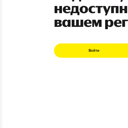
недоступн
вашем ре
Войти