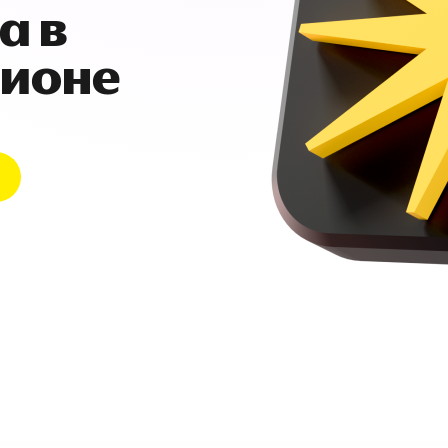
а в
гионе