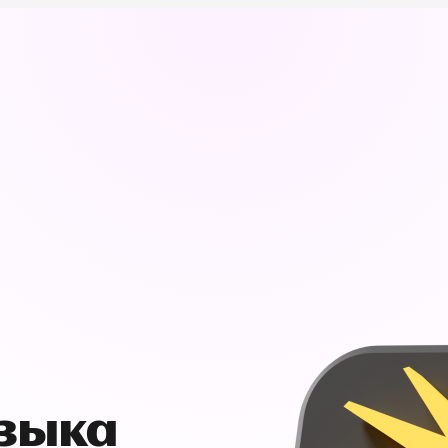
узыка