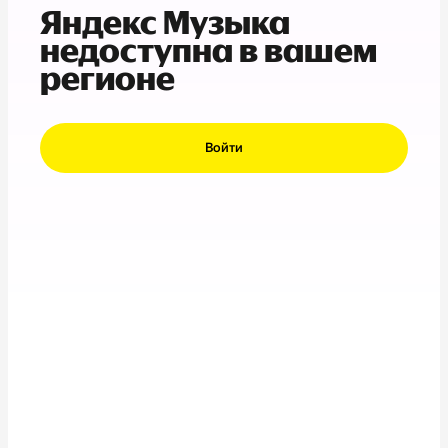
Яндекс Музыка
недоступна в вашем
регионе
Войти