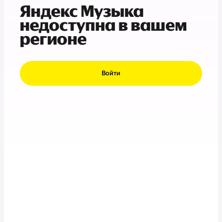
Яндекс Музыка
недоступна в вашем
регионе
Войти