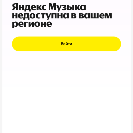
Яндекс Музыка
недоступна в вашем
регионе
Войти