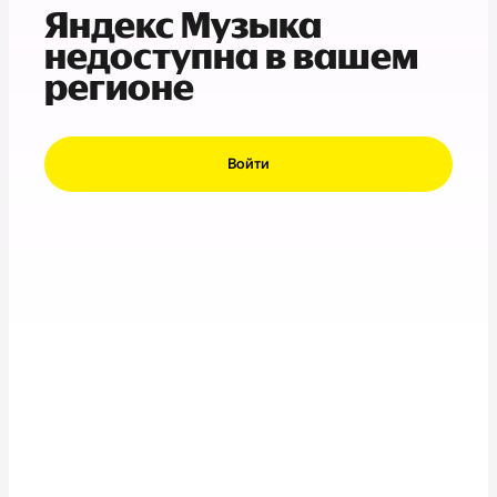
Яндекс Музыка
недоступна в вашем
регионе
Войти