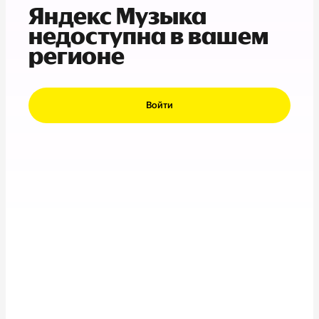
Яндекс Музыка
недоступна в вашем
регионе
Войти