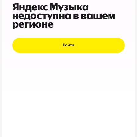
Яндекс Музыка
недоступна в вашем
регионе
Войти