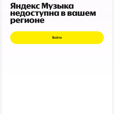
Яндекс Музыка
недоступна в вашем
регионе
Войти