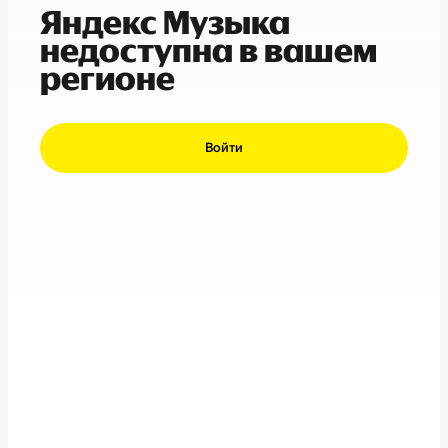
Яндекс Музыка
недоступна в вашем
регионе
Войти