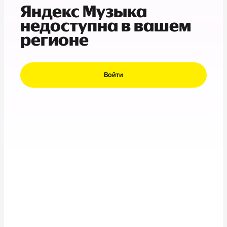
Яндекс Музыка
недоступна в вашем
регионе
Войти