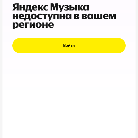
Яндекс Музыка
недоступна в вашем
регионе
Войти