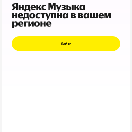
Яндекс Музыка
недоступна в вашем
регионе
Войти