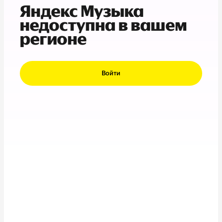
Яндекс Музыка
недоступна в вашем
регионе
Войти