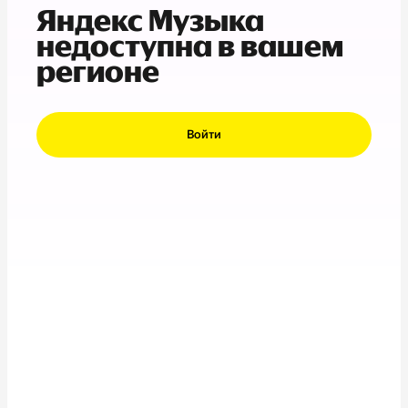
Яндекс Музыка
недоступна в вашем
регионе
Войти