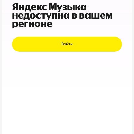
Яндекс Музыка
недоступна в вашем
регионе
Войти