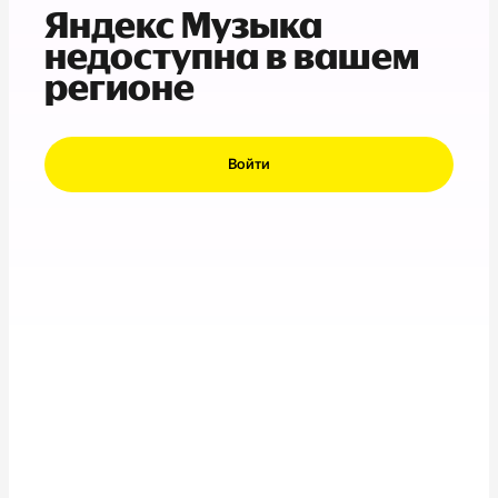
Яндекс Музыка
недоступна в вашем
регионе
Войти