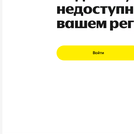
недоступн
вашем ре
Войти