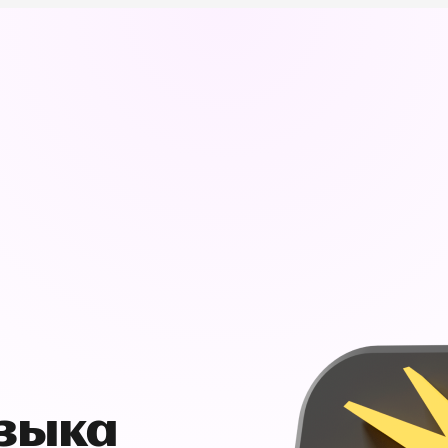
узыка