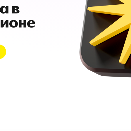
а в
гионе