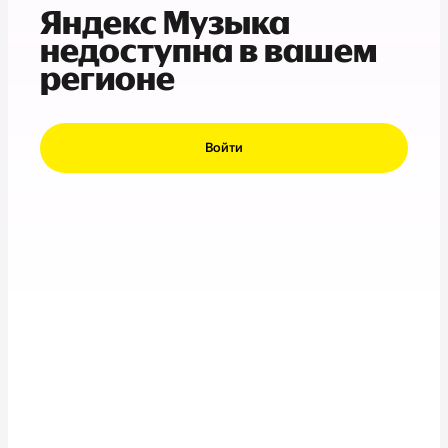
Яндекс Музыка
недоступна в вашем
регионе
Войти