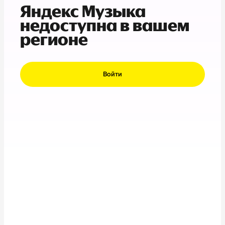
Яндекс Музыка
недоступна в вашем
регионе
Войти