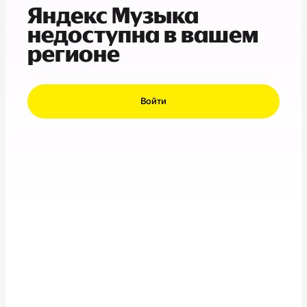
Яндекс Музыка
недоступна в вашем
регионе
Войти