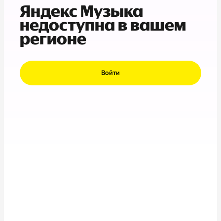
Яндекс Музыка
недоступна в вашем
регионе
Войти