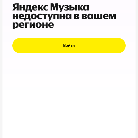
Яндекс Музыка
недоступна в вашем
регионе
Войти