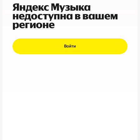
Яндекс Музыка
недоступна в вашем
регионе
Войти