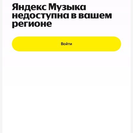
Яндекс Музыка
недоступна в вашем
регионе
Войти