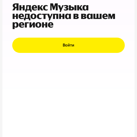
Яндекс Музыка
недоступна в вашем
регионе
Войти